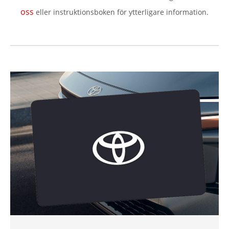
oss
eller instruktionsboken för ytterligare information.