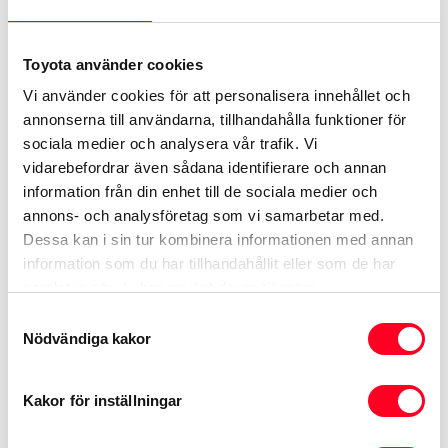
Toyota använder cookies
Vi använder cookies för att personalisera innehållet och
annonserna till användarna, tillhandahålla funktioner för
sociala medier och analysera vår trafik. Vi
vidarebefordrar även sådana identifierare och annan
information från din enhet till de sociala medier och
annons- och analysföretag som vi samarbetar med.
Dessa kan i sin tur kombinera informationen med annan
information som du har tillhandahållit eller som de har
Mina destinationer
samlat in när du har använt deras tjänster.
Planera och dela resor sömlöst från din telefon
Samtyckesval
till ditt fordon och spara dina
Nödvändiga kakor
favoritdestinationer.
Kakor för inställningar