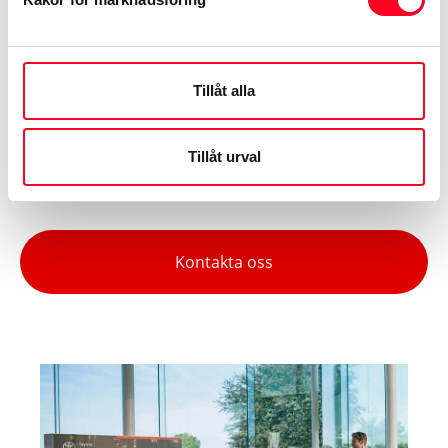
trafikolycka, stöld, stöldförsök eller skadegörelse. Du
kan t.ex. få fri bärgning eller starthjälp – helt utan
självrisk.
Tillåt alla
Om du behöver hjälp, ring Toyota Trygghetsassistans
Tillåt urval
på telefon
0771 – 908 020
Kontakta oss