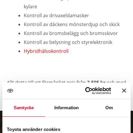
kylare
Kontroll av drivaxeldamasker
Kontroll av däckens mönsterdjup och skick
Kontroll av bromsbelägg och bromsskivor
Kontroll av belysning och styrelektronik
Hybridhälsokontroll
Allt detta till ett förmånligt pris från
2.595 kr
och med
vägassistansförsäkring utan extra kostnad!
Samtycke
Information
Om
Toyota använder cookies