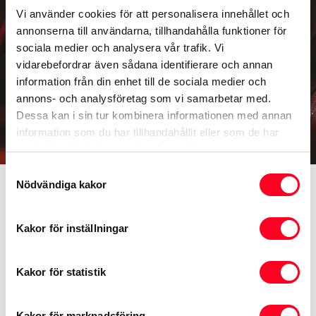
Vi använder cookies för att personalisera innehållet och
annonserna till användarna, tillhandahålla funktioner för
sociala medier och analysera vår trafik. Vi
vidarebefordrar även sådana identifierare och annan
information från din enhet till de sociala medier och
annons- och analysföretag som vi samarbetar med.
Dessa kan i sin tur kombinera informationen med annan
information som du har tillhandahållit eller som de har
samlat in när du har använt deras tjänster.
Samtyckesval
Trygghetsassistans
Nödvändiga kakor
Toyota Trygghetsassistans gäller i ett år räknat från
Kakor för inställningar
den dag som Toyota Trygghetsservice utfördes. Den
gäller för driftsstopp som förhindrar fortsatt färd och
Kakor för statistik
som orsakats av oförutsett maskinhaveri,
bränslebrist, punktering, förlust av bilnycklar,
Kakor för marknadsföring