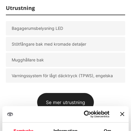
Onsdag
09:00 - 18:00
Utrustning
Torsdag
09:00 - 18:00
Bagagerumsbelysning LED
Stötfångare bak med kromade detaljer
Mugghållare bak
Varningssystem för lågt däcktryck (TPWS), engelska
Se mer utrustning
Samtycke
Information
Om