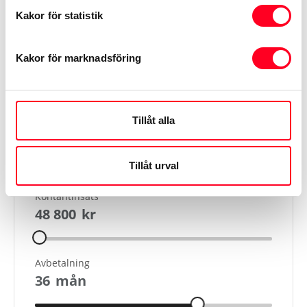
Informationen hämtas från Transportstyrelsen och
Kakor för statistik
tillverkaren
Kakor för marknadsföring
Visa mer
Tillåt alla
Finansiering
Tillåt urval
Kontantinsats
48 800
kr
Avbetalning
36
mån