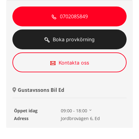
0702085849
Boka provkörning
Kontakta oss
Gustavssons Bil Ed
Öppet idag
09:00 - 18:00
Lördag
00:00 - 00:00
Adress
Jordbrovägen 6, Ed
Söndag
00:00 - 00:00
Måndag
09:00 - 18:00
Tisdag
09:00 - 18:00