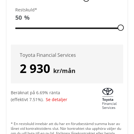
Restskuld*
50
%
Toyota Financial Services
2 930
kr/mån
Beräknat på
6.69
% ränta
(effektivt
7.51
%).
Se detaljer
* En restskuld innebär att du har en förutbestämd summa kvar av
lånet vid kontraktstidens slut. När kontraktet ska upphöra väljer du
om du vill byta till en ny bil, förlänga lånekontraktet eller betala