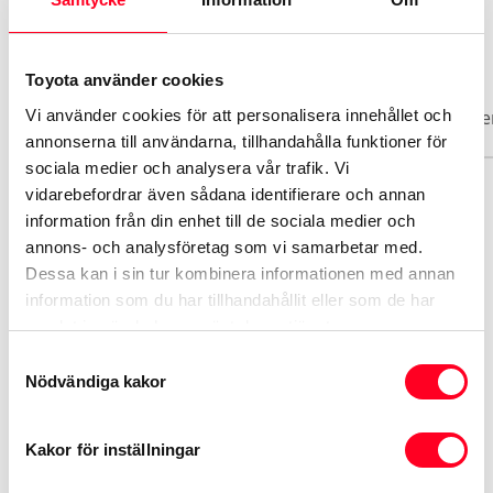
Biluppgifter
Toyota använder cookies
Vi använder cookies för att personalisera innehållet och
Basuppgifter
Funktioner
Interiör
Exteriör
Säke
annonserna till användarna, tillhandahålla funktioner för
sociala medier och analysera vår trafik. Vi
vidarebefordrar även sådana identifierare och annan
Märke
information från din enhet till de sociala medier och
Toyota
annons- och analysföretag som vi samarbetar med.
Dessa kan i sin tur kombinera informationen med annan
information som du har tillhandahållit eller som de har
Modell
samlat in när du har använt deras tjänster.
Corolla
Samtyckesval
Nödvändiga kakor
Växellåda
Automat
Kakor för inställningar