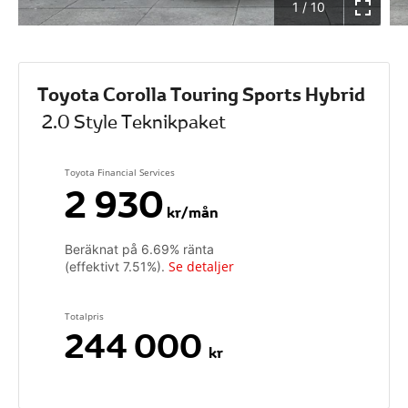
1
/
10
Toyota Corolla Touring Sports Hybrid
2.0 Style Teknikpaket
Toyota Financial Services
2 930
kr/mån
Beräknat på
6.69
% ränta
Se detaljer
(effektivt
7.51
%).
Totalpris
244 000
kr