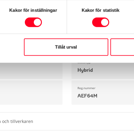
Kakor för inställningar
Kakor för statistik
Modell
Corolla
Miltal
5218 mil
Tillåt urval
Motortyp
Hybrid
Reg.nummer
AEF64M
 och tillverkaren