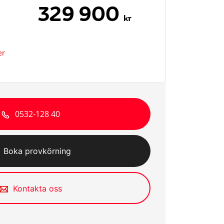
329 900
kr
er
0532-128 40
Boka provkörning
Kontakta oss