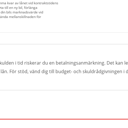
mma kvar av lånet vid kontraktstidens
a till en ny bil, förlänga
 din bils marknadsvärde vid
vända mellanskillnaden för
kulden i tid riskerar du en betalningsanmärkning. Det kan led
n. För stöd, vänd dig till budget- och skuldrådgivningen i