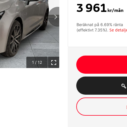
3 961
kr/mån
Beräknat på
6.69
% ränta
Se detalj
(effektivt
7.35
%).
1
/
12