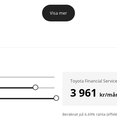
Visa mer
Toyota Financial Servic
3 961
kr/må
Beräknat på
6.69
% ränta (effek