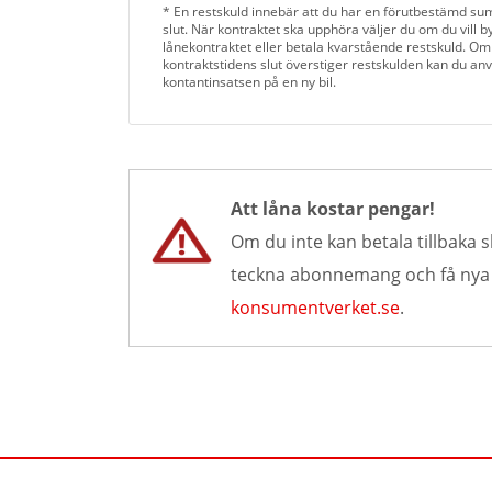
* En restskuld innebär att du har en förutbestämd su
slut. När kontraktet ska upphöra väljer du om du vill byt
lånekontraktet eller betala kvarstående restskuld. Om
kontraktstidens slut överstiger restskulden kan du an
kontantinsatsen på en ny bil.
Att låna kostar pengar!
Om du inte kan betala tillbaka s
teckna abonnemang och få nya lå
konsumentverket.se
.