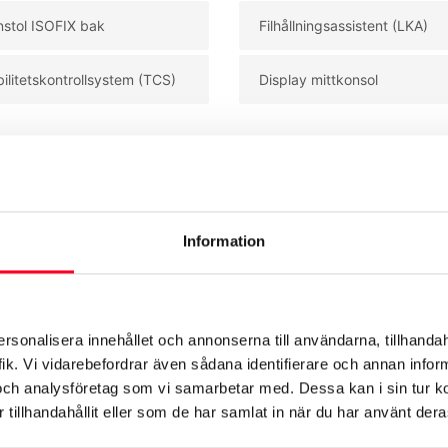
nstol ISOFIX bak
Filhållningsassistent (LKA)
bilitetskontrollsystem (TCS)
Display mittkonsol
Se mer utrustning
Information
ersonalisera innehållet och annonserna till användarna, tillhandah
ik. Vi vidarebefordrar även sådana identifierare och annan informa
och analysföretag som vi samarbetar med. Dessa kan i sin tur 
Exteriör
Säkerhet
Motor & Prestanda
Dimensioner & 
tillhandahållit eller som de har samlat in när du har använt deras