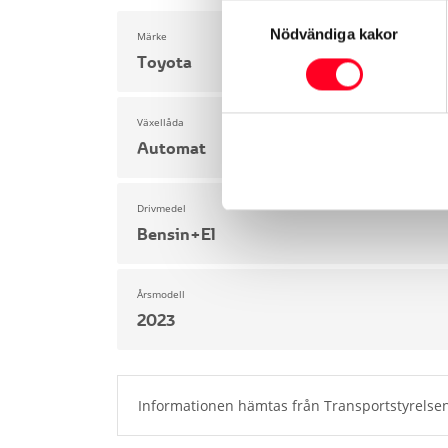
Samtyckesval
Nödvändiga kakor
Märke
Toyota
Växellåda
Automat
Drivmedel
Bensin+El
Årsmodell
2023
Informationen hämtas från Transportstyrelsen