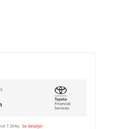
es
n
tivt
7.35
%).
Se detaljer