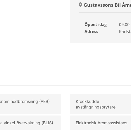
Gustavssons Bil Åm
Öppet idag
09:00 
Lörda
Adress
Karls
Sönd
Månd
Tisda
Onsd
Torsd
onom nödbromsning (AEB)
Krockkudde
avstängningsbrytare
a vinkel-övervakning (BLIS)
Elektronisk bromsassistans