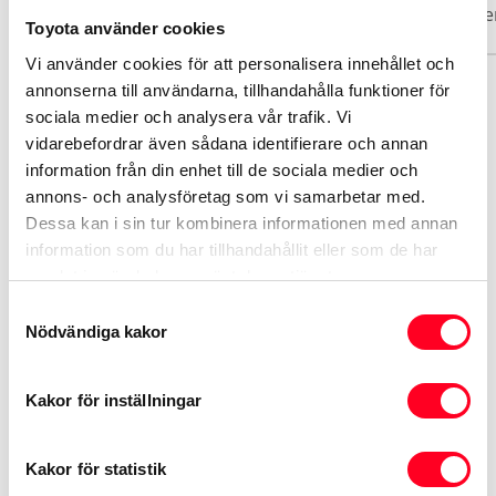
Basuppgifter
Funktioner
Interiör
Exteriör
Säke
Toyota använder cookies
Vi använder cookies för att personalisera innehållet och
annonserna till användarna, tillhandahålla funktioner för
Märke
sociala medier och analysera vår trafik. Vi
Renault
vidarebefordrar även sådana identifierare och annan
information från din enhet till de sociala medier och
annons- och analysföretag som vi samarbetar med.
Modell
Dessa kan i sin tur kombinera informationen med annan
Master
information som du har tillhandahållit eller som de har
samlat in när du har använt deras tjänster.
Växellåda
Samtyckesval
Manuell
Nödvändiga kakor
Kakor för inställningar
Informationen hämtas från Transportstyrelsen och
tillverkaren
Kakor för statistik