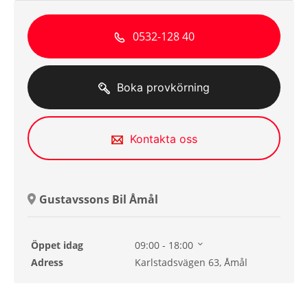
0532-128 40
Boka provkörning
Kontakta oss
Gustavssons Bil Åmål
Öppet idag
09:00 - 18:00
Tisdag
09:00 - 18:00
Adress
Karlstadsvägen 63, Åmål
Onsdag
09:00 - 18:00
Torsdag
09:00 - 18:00
Fredag
09:00 - 18:00