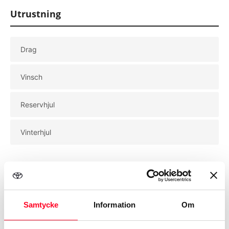
Lördag
Stängt
Utrustning
Söndag
Stängt
Drag
Vinsch
Reservhjul
Vinterhjul
Biluppgifter
Samtycke
Information
Om