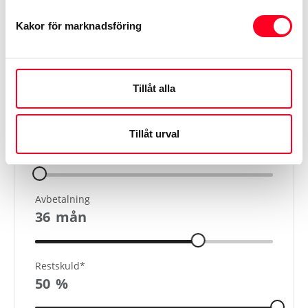
Visa mer
Kakor för marknadsföring
Tillåt alla
Finansiering
Kontantinsats
Tillåt urval
27 980
kr
Avbetalning
36
mån
Restskuld*
50
%