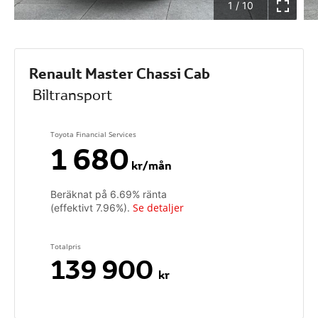
1
/
10
Renault Master Chassi Cab
Biltransport
Toyota Financial Services
1 680
kr/mån
Beräknat på
6.69
% ränta
Se detaljer
(effektivt
7.96
%).
Totalpris
139 900
kr